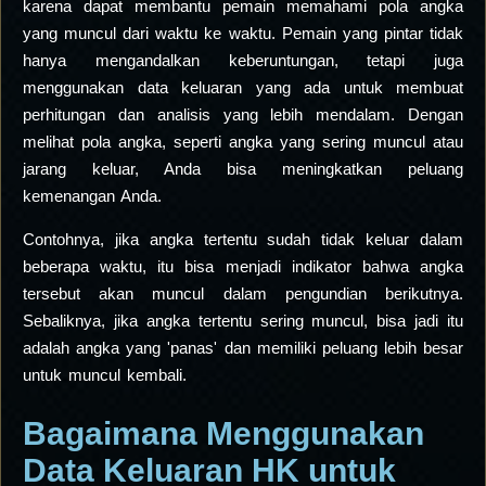
karena dapat membantu pemain memahami pola angka
yang muncul dari waktu ke waktu. Pemain yang pintar tidak
hanya mengandalkan keberuntungan, tetapi juga
menggunakan data keluaran yang ada untuk membuat
perhitungan dan analisis yang lebih mendalam. Dengan
melihat pola angka, seperti angka yang sering muncul atau
jarang keluar, Anda bisa meningkatkan peluang
kemenangan Anda.
Contohnya, jika angka tertentu sudah tidak keluar dalam
beberapa waktu, itu bisa menjadi indikator bahwa angka
tersebut akan muncul dalam pengundian berikutnya.
Sebaliknya, jika angka tertentu sering muncul, bisa jadi itu
adalah angka yang 'panas' dan memiliki peluang lebih besar
untuk muncul kembali.
Bagaimana Menggunakan
Data Keluaran HK untuk