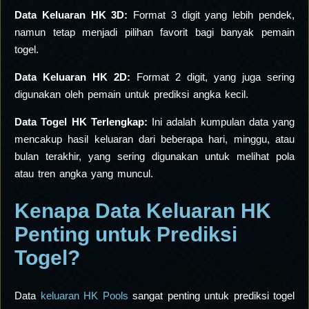
Data Keluaran HK 3D:
Format 3 digit yang lebih pendek,
namun tetap menjadi pilihan favorit bagi banyak pemain
togel.
Data Keluaran HK 2D:
Format 2 digit, yang juga sering
digunakan oleh pemain untuk prediksi angka kecil.
Data Togel HK Terlengkap:
Ini adalah kumpulan data yang
mencakup hasil keluaran dari beberapa hari, minggu, atau
bulan terakhir, yang sering digunakan untuk melihat pola
atau tren angka yang muncul.
Kenapa Data Keluaran HK
Penting untuk Prediksi
Togel?
Data
keluaran HK Pools
sangat penting untuk prediksi togel