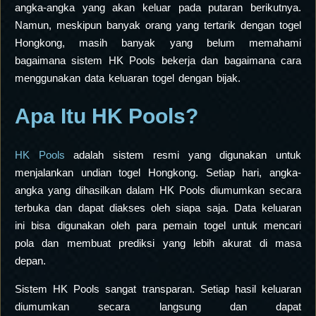
angka-angka yang akan keluar pada putaran berikutnya.
Namun, meskipun banyak orang yang tertarik dengan togel
Hongkong, masih banyak yang belum memahami
bagaimana sistem HK Pools bekerja dan bagaimana cara
menggunakan data keluaran togel dengan bijak.
Apa Itu HK Pools?
HK Pools
adalah sistem resmi yang digunakan untuk
menjalankan undian togel Hongkong. Setiap hari, angka-
angka yang dihasilkan dalam HK Pools diumumkan secara
terbuka dan dapat diakses oleh siapa saja. Data keluaran
ini bisa digunakan oleh para pemain togel untuk mencari
pola dan membuat prediksi yang lebih akurat di masa
depan.
Sistem HK Pools sangat transparan. Setiap hasil keluaran
diumumkan secara langsung dan dapat