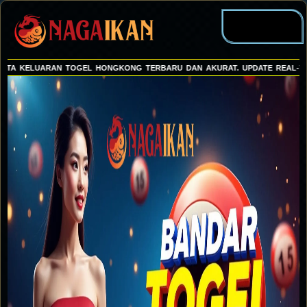
LIVE CHAT
ELUARAN TOGEL HONGKONG TERBARU DAN AKURAT. UPDATE REAL-TIME SETI