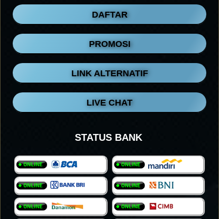
DAFTAR
PROMOSI
LINK ALTERNATIF
LIVE CHAT
STATUS BANK