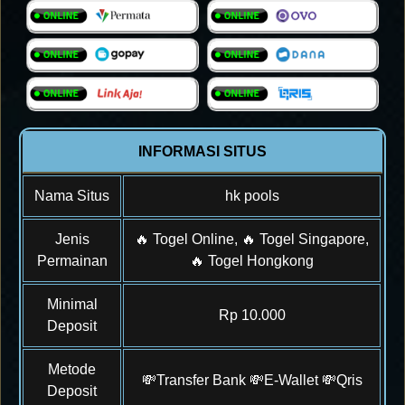
INFORMASI SITUS
Nama Situs
hk pools
Jenis
🔥 Togel Online, 🔥 Togel Singapore,
Permainan
🔥 Togel Hongkong
Minimal
Rp 10.000
Deposit
Metode
💸Transfer Bank 💸E-Wallet 💸Qris
Deposit